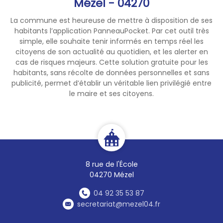
Mézel - 04270
usage responsable de l'eau.
La commune est heureuse de mettre à disposition de ses
Nous vous remercions de
habitants l’application PanneauPocket. Par cet outil très
votre compréhension et de
simple, elle souhaite tenir informés en temps réel les
votre coopération.
citoyens de son actualité au quotidien, et les alerter en
cas de risques majeurs. Cette solution gratuite pour les
habitants, sans récolte de données personnelles et sans
publicité, permet d’établir un véritable lien privilégié entre
le maire et ses citoyens.
8 rue de l'École
04270 Mézel
04 92 35 53 87
secretariat@mezel04.fr