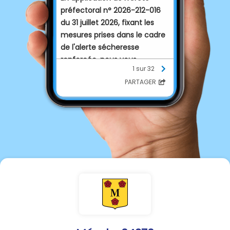
préfectoral n° 2026-212-016
du 31 juillet 2026, fixant les
mesures prises dans le cadre
de l'alerte sécheresse
renforcée, nous vous
1 sur 32
informons que le canal du
PARTAGER
groupe 3 (voir fiche ci-
dessous) sera mis en
chômage pendant cette
période, du :
VENDREDI 08 h au DIMANCHE
08 h
Nous invitons chacun à
respecter les restrictions en
vigueur et à adopter un