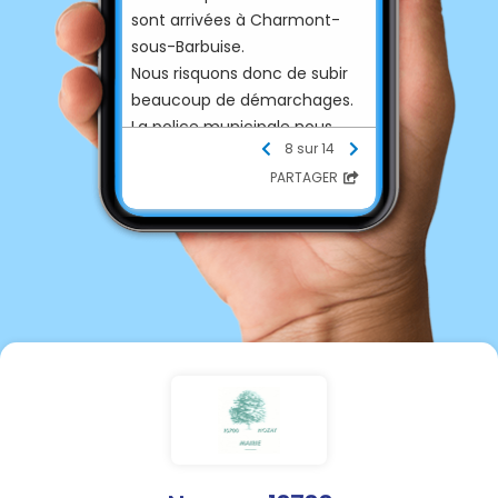
sont arrivées à Charmont-
sous-Barbuise.
Nous risquons donc de subir
beaucoup de démarchages.
La police municipale nous
8 sur 14
conseille de ne pas répondre
PARTAGER
positivement et de rester
vigilants.