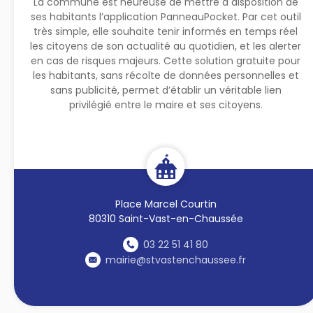
La commune est heureuse de mettre à disposition de
ses habitants l’application PanneauPocket. Par cet outil
très simple, elle souhaite tenir informés en temps réel
les citoyens de son actualité au quotidien, et les alerter
en cas de risques majeurs. Cette solution gratuite pour
les habitants, sans récolte de données personnelles et
sans publicité, permet d’établir un véritable lien
privilégié entre le maire et ses citoyens.
Place Marcel Courtin
80310 Saint-Vast-en-Chaussée
03 22 51 41 80
mairie@stvastenchaussee.fr