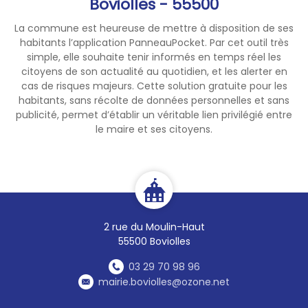
Boviolles - 55500
Nepote-cit Justine
Adjointe au Maire
La commune est heureuse de mettre à disposition de ses
habitants l’application PanneauPocket. Par cet outil très
simple, elle souhaite tenir informés en temps réel les
citoyens de son actualité au quotidien, et les alerter en
cas de risques majeurs. Cette solution gratuite pour les
habitants, sans récolte de données personnelles et sans
publicité, permet d’établir un véritable lien privilégié entre
le maire et ses citoyens.
2 rue du Moulin-Haut
55500 Boviolles
03 29 70 98 96
mairie.boviolles@ozone.net