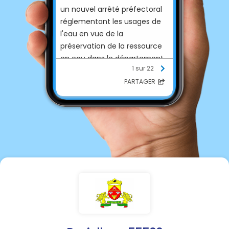
un nouvel arrêté préfectoral
réglementant les usages de
l'eau en vue de la
préservation de la ressource
en eau dans le département
1 sur 22
de la Meuse vient de nous
PARTAGER
être adressé. Notre commune
est en alerte renforcée.
Vous trouverez ci-joint les
consignes à bien vouloir
appliquer.
Je vous remercie pour votre
coopération.
Bonne soirée à toutes et tous.