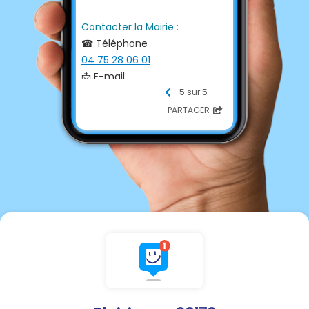
Contacter la Mairie :
☎ Téléphone
04 75 28 06 01
📩 E-mail
m
airie@plaisians.fr
5 sur 5
PARTAGER