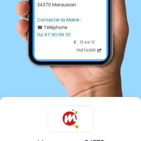
34370 Maraussan
Contacter la Mairie :
☎ Téléphone
04 67 90 09 20
📩 E-mail
12 sur 12
contact@ville-maraussan.fr
PARTAGER
💻 Site internet
https://maraussan.fr/fr