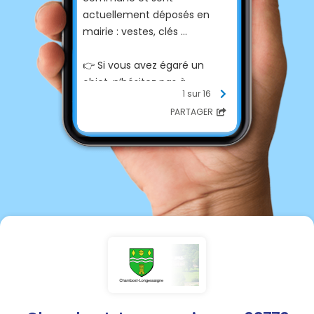
actuellement déposés en
mairie : vestes, clés …
👉 Si vous avez égaré un
objet, n’hésitez pas à
1 sur 16
contacter la mairie
PARTAGER
(mairie@chambost-
longessaigne.com) ou à venir
vous renseigner pendant les
horaires d’ouverture.
Merci de partager cette
information autour de vous !