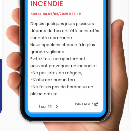
INCENDIE
Alerte du 05/08/2026 à 15:49
Depuis quelques jours plusieurs
départs de feu ont été constatés
sur notre commune.
Nous appelons chacun à la plus
grande vigilance.
Evitez tout comportement
pouvant provoquer un incendie :
-Ne pas jetez de mégots,
-N'allumez aucun feu,
-Ne faites pas de barbecue en
pleine nature...
Signalez immédiatement toute
PARTAGER
1 sur 25
fumée ou tout départ de feu en
appelant le 18 ou le 112.
Respectez les consignes
éventuelles des autorités.