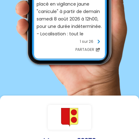
placé en vigilance jaune
"canicule" à partir de demain
samedi 8 août 2026 à 12h00,
pour une durée indéterminée.
- Localisation : tout le
département
1 sur 26
- Phénomène et intensité :
PARTAGER
pic de chaleur avec des
températures maximales
comprises entre 35°C et
37°C, pouvant atteindre 38°C
localement.
A ce stade, l'évolution du
niveau de vigilance est
incertaine.
Cordialement