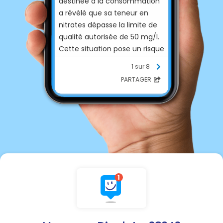
destinée à la consommation
a révélé que sa teneur en
nitrates dépasse la limite de
qualité autorisée de 50 mg/l.
Cette situation pose un risque
pour la santé des femmes
1 sur 8
enceintes et des nourrissons.
PARTAGER
En conséquence, nous vous
rappelons que l'usage de
cette eau à des fins
alimentaires est strictement
interdit pour :
Les femmes enceintes
Les nourrissons (de moins de
6 mois)