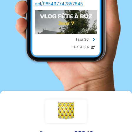
eel/985497747857845
1 sur 30
PARTAGER