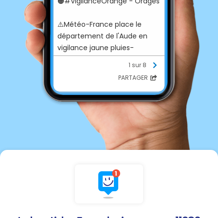
🟠#VigilanceOrange - Orages
⚠️Météo-France place le
département de l'Aude en
vigilance jaune pluies-
inondations, ce lundi 3 août à
1 sur 8
partir de 14h00 et en vigilance
PARTAGER
orange pour les orages à
compter de 16h00.
Phénomènes attendus :
🌧 Pluies intenses pouvant
atteindre 30 à 50 mm/h
localement.
💨 Rafales de vent jusqu’à
80km/h.
🌧 Chutes de grêle de taille
moyenne à grosse.