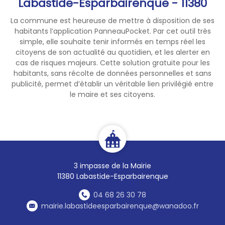
Labastide-Esparbairenque - 11380
⚡️ Activité électrique
soutenue, voire très
La commune est heureuse de mettre à disposition de ses
localement des phénomènes
habitants l’application PanneauPocket. Par cet outil très
tourbillonnaires.
simple, elle souhaite tenir informés en temps réel les
citoyens de son actualité au quotidien, et les alerter en
Le secteur le plus exposé à ce
cas de risques majeurs. Cette solution gratuite pour les
phénomène est l’ouest du
habitants, sans récolte de données personnelles et sans
département.📍
publicité, permet d’établir un véritable lien privilégié entre
le maire et ses citoyens.
Soyez prudents :
→ Limitez vos déplacements
au strict nécessaire ;
→ Évitez les activités de plein
air et les secteurs boisés ;
→ Ne vous abritez jamais sous
3 impasse de la Mairie
un arbre ;
11380 Labastide-Esparbairenque
→ Mettez à l'abri les objets
04 68 26 30 78
sensibles au vent ;
mairie.labastideesparbairenque@wanadoo.fr
→ Restez informés de
l'évolution de la situation et