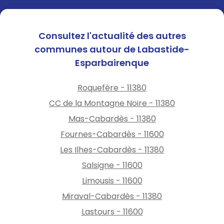
suivez les consignes des
autorités.
Consultez l'actualité des autres
👉🏻Suivez l’évolution de la
communes autour de Labastide-
vigilance sur :
Esparbairenque
https://vigilance.meteofranc
e.fr/fr/aude
Roquefère - 11380
CC de la Montagne Noire - 11380
Mas-Cabardès - 11380
Fournes-Cabardès - 11600
Les Ilhes-Cabardès - 11380
Salsigne - 11600
Limousis - 11600
Miraval-Cabardès - 11380
Lastours - 11600