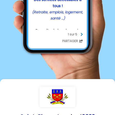
tous !
(Retraite, emplois, logement,
santé …)
Consulter la brochure ci-
1 sur 5
dessous
PARTAGER
ou
le
site de la ComCom
ou
Allo au
04 70 99 76 17
Maison France Services
du Pays de Lapalisse
Boulevard de l'Hôtel de Ville
03120 LAPALISSE
rsp@cc-paysdelapalisse.fr