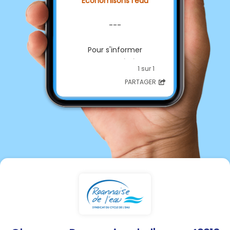
Économisons l'eau
---
Pour s'informer
sur les
restrictions
1 sur 1
d'usages de l'
eau
💦
PARTAGER
sur
votre commune :
👉️
rendez-vous sur
vigieau.gouv.fr
---
Accéder aux infos Préfectures
:
42 :
www.loire.gouv.fr
69 :
www.rhone.gouv.fr