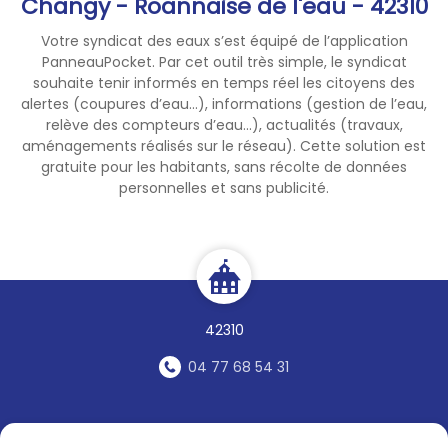
Changy - Roannaise de l'eau - 42310
71 :
www.saone-et-loire.gouv.fr
Votre syndicat des eaux s’est équipé de l’application
PanneauPocket. Par cet outil très simple, le syndicat
souhaite tenir informés en temps réel les citoyens des
alertes (coupures d’eau...), informations (gestion de l’eau,
relève des compteurs d’eau...), actualités (travaux,
aménagements réalisés sur le réseau). Cette solution est
gratuite pour les habitants, sans récolte de données
personnelles et sans publicité.
42310
04 77 68 54 31