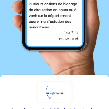
Plusieurs actions de blocage
de circulation en cours ou à
venir sur le département
cadre manifestation des
agriculteurs.
1 sur 7
Evitez les grands axes et les
axes autoroutiers; évitez les
PARTAGER
grandes agglomérations
(Montauban, Castelsarrasin).
Suivez l'évolution des
difficultés de circulation sur
les média.