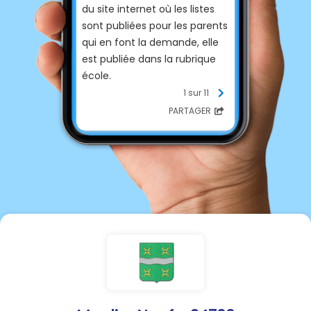
du site internet où les listes
sont publiées pour les parents
qui en font la demande, elle
est publiée dans la rubrique
école.
Pour les maternelles la liste
1 sur 11
est affichée directement et
PARTAGER
pour les primaires Les listes
sont disponibles sur le lien
Scoleo disponible à côté de
l'affiche explicative.
Cordialement
Pointreau Lucie
Lien site
:
https://sites.google.com/vie
w/associationscolairem9