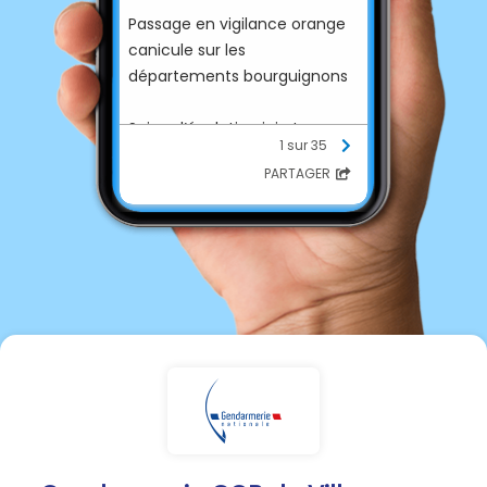
Passage en vigilance orange
canicule sur les
départements bourguignons
Suivez l’évolution ici et prenez
1 sur 35
soin de vous et de vos
PARTAGER
proches
https://vigilance.meteofranc
e.fr/fr/yonne/demain