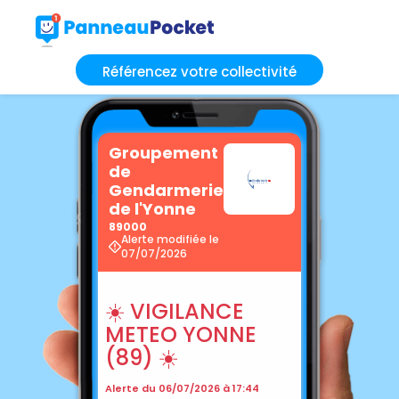
Référencez votre collectivité
Groupement
de
Gendarmerie
de l'Yonne
89000
Alerte modifiée le
07/07/2026
☀️ VIGILANCE
METEO YONNE
(89) ☀️
Alerte du 06/07/2026 à 17:44