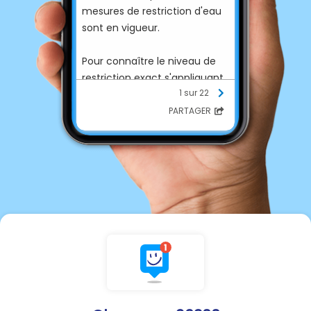
mesures de restriction d'eau
sont en vigueur.
Pour connaître le niveau de
restriction exact s'appliquant
1 sur 22
sur la commune (
Vigilance,
Alerte, Alerte renforcée ou
PARTAGER
Crise
) et consulter l'arrêté
préfectoral en vigueur, vous
pouvez vous rendre sur le site
VigieEau
.