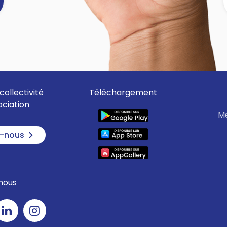
]
collectivité
Téléchargement
ociation
Me
-nous
nous