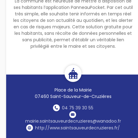
La commune est heureuse de mettre à disposition de
ses habitants l’application PanneauPocket. Par cet outil
très simple, elle souhaite tenir informés en temps réel
les citoyens de son actualité au quotidien, et les alerter
en cas de risques majeurs. Cette solution gratuite pour
les habitants, sans récolte de données personnelles et
sans publicité, permet d’établir un véritable lien
privilégié entre le maire et ses citoyens.
Place de la Mairie
07460 Saint-Sauveur-de-Cruzières
04 75 39 30 55
mairie.saintsauveurdecruzieres@wanadoo.fr
http://www.saintsauveurdecruzieres.fr/