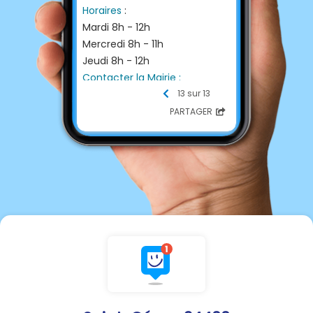
Horaires
:
Mardi 8h - 12h
Mercredi 8h - 11h
Jeudi 8h - 12h
Contacter la Mairie :
☎ Téléphone
13 sur 13
05 53 58 65 71
PARTAGER
📩 E-mail
mairie.stgery24@wanadoo.fr