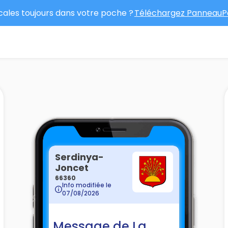
ocales toujours dans votre poche ?
Téléchargez PanneauPo
Serdinya-
Joncet
66360
Info modifiée le
07/08/2026
Message de La