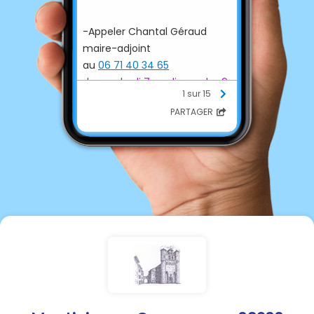
-Appeler Chantal Géraud
maire-adjoint
au
06 71 40 34 65
du vendredi 7 au dimanche 9
1 sur 15
août
inclus
PARTAGER