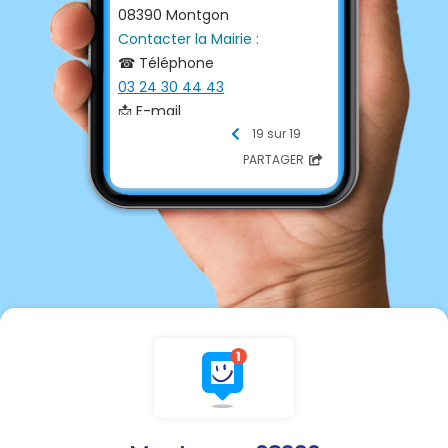
08390 Montgon
Contacter la Mairie :
☎ Téléphone
03 24 30 44 43
📩 E-mail
mairiemontgon08@wanadoo.
19 sur 19
fr
PARTAGER
💻 Site internet
http://www.commune-
montgon08.com