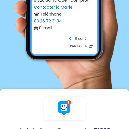
51320 Saint-Ouen Domprot
Contacter la Mairie :
☎ Téléphone
03 26 72 31 34
📩 E-mail
mairiestouen@orange.fr
6 sur 6
Horaires d'ouverture :
PARTAGER
Jeudi de 08h45 à 12h et de 13h
à 17h00