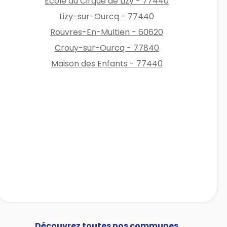
Ecole du Cirque de Lizy - 77440
Lizy-sur-Ourcq - 77440
Rouvres-En-Multien - 60620
Crouy-sur-Ourcq - 77840
Maison des Enfants - 77440
Découvrez toutes nos communes