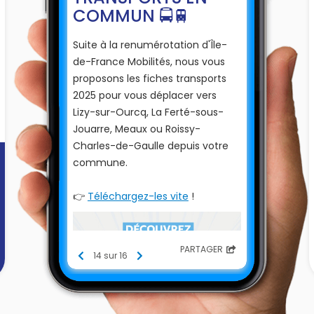
COMMUN 🚍🚆
Suite à la renumérotation d'Île-
de-France Mobilités, nous vous
proposons les fiches transports
2025 pour vous déplacer vers
Lizy-sur-Ourcq, La Ferté-sous-
Jouarre, Meaux ou Roissy-
Charles-de-Gaulle depuis votre
commune.
👉
Téléchargez-les vite
!
PARTAGER
14 sur 16