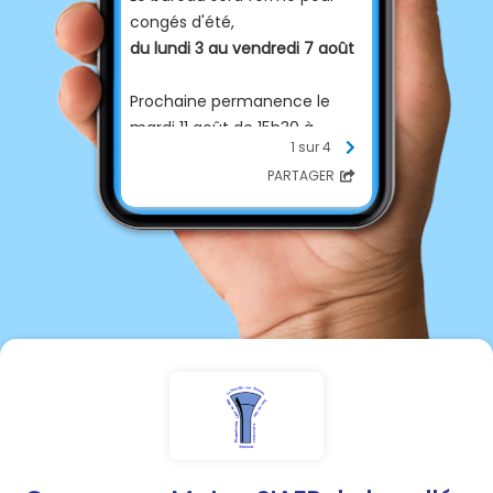
congés d'été,
du lundi 3 au vendredi 7 août
Prochaine permanence le
mardi 11 août de 15h30 à
1 sur 4
19h30.
PARTAGER
En cas d'urgence,
- Le Président, M. Fillon :
06.30.61.13.55
francoisfillonmairie60@gmail.
com
- Entreprise Havart :
06.81.37.18.04