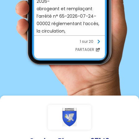
2026-
abrogeant et remplaçant
l’arrêté n° 65-2026-07-24-
00002 réglementant l’accès,
la circulation,
la présence des personnes et
1 sur 20
l’usage de matériels ou
PARTAGER
d’engins pouvant être à
l’origine d’un
départ de feu dans les
espaces exposés aux risques
d’incendie de forêt dans le
département des Hautes-
Pyrénées.