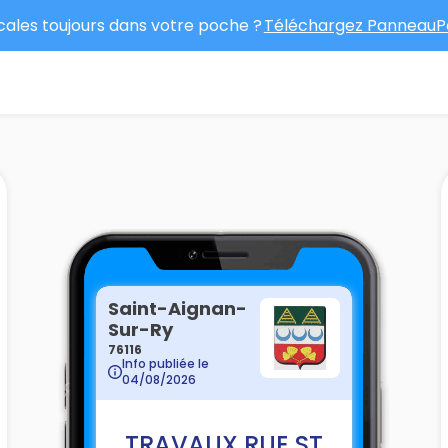
ocales toujours dans votre poche ?
Téléchargez PanneauPo
Saint-Aignan-
Sur-Ry
76116
Info publiée le
04/08/2026
TRAVAUX RUE ST