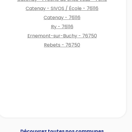
Catenay - SIVOS / École - 76116
Catenay - 76116
Ry - 76116
Ernemont-sur-Buchy - 76750
Rebets - 76750
Découvrez toutes nos communes