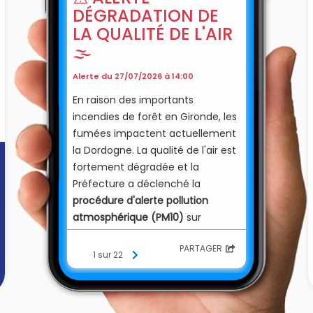
DÉGRADATION DE
LA QUALITÉ DE L'AIR
🌫️
Alerte du 27/07/2026 à 14:00
En raison des importants
incendies de forêt en Gironde, les
fumées impactent actuellement
la Dordogne. La qualité de l'air est
fortement dégradée et la
Préfecture a déclenché la
procédure d'alerte pollution
atmosphérique (PM10)
sur
l'ensemble du département.
PARTAGER
1 sur 22
Recommandations à la
population :
🏠 Limitez vos déplacements et le