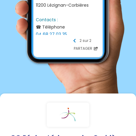
11200 Lézignan-Corbières
Contacts :
☎ Téléphone
04 68 27 03 35
2 sur 2
📩 E-mail
contact@ccrlcm.fr
PARTAGER
💻 Site internet
https://www.ccrlcm.fr/