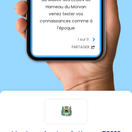
Hameau du Morvan
venez tester vos
connaissances comme à
l'époque
1 sur 11
Inscription :
PARTAGER
contact@mapetiteecole.fr
03.86.84.53.32
06.07.37.73.57
📝
✏️
📝