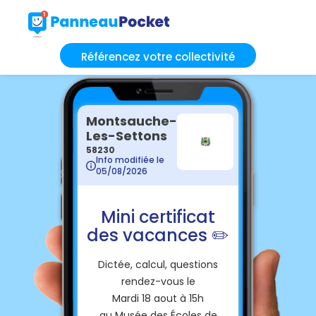
Référencez votre collectivité
Montsauche-
Les-Settons
58230
Info modifiée le
05/08/2026
Mini certificat
des vacances ✏️
Dictée, calcul, questions
rendez-vous le
Mardi 18 aout à 15h
au Musée des Écoles de