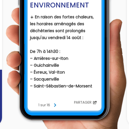
ENVIRONNEMENT
☀️
En raison des fortes chaleurs,
les horaires aménagés des
déchèteries sont prolongés
jusqu'au vendredi 14 août :
De 7h à 14h30 :
– Arnières-sur-Iton
– Guichainville
– Évreux, Val-Iton
– Sacquenville
– Saint-Sébastien-de-Morsent
De 7h30 à 14h30 :
PARTAGER
1 sur 16
– Saint-André-de-l’Eure
(ouverture le mardi 11 août de 8h
à 12h).