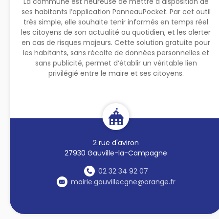
La commune est heureuse de mettre à disposition de
ses habitants l’application PanneauPocket. Par cet outil
très simple, elle souhaite tenir informés en temps réel
les citoyens de son actualité au quotidien, et les alerter
en cas de risques majeurs. Cette solution gratuite pour
les habitants, sans récolte de données personnelles et
sans publicité, permet d’établir un véritable lien
privilégié entre le maire et ses citoyens.
2 rue d'aviron
27930 Gauville-la-Campagne
02 32 34 92 07
mairie.gauvillecgne@orange.fr