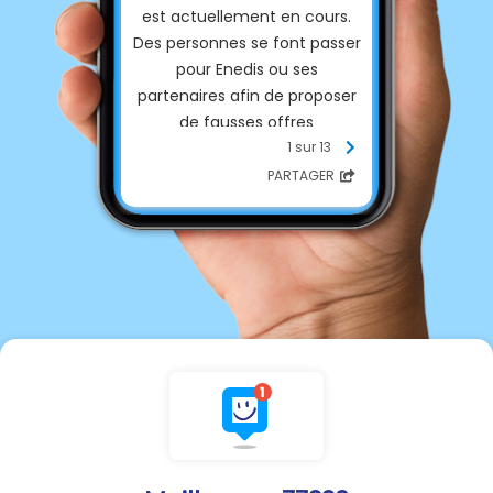
est actuellement en cours.
Des personnes se font passer
pour Enedis ou ses
partenaires afin de proposer
de fausses offres
commerciales ou d’obtenir
1 sur 13
des informations
PARTAGER
personnelles.
- Les interventions d’Enedis
relèvent exclusivement de
missions de service public,
comme le raccordement, la
gestion du compteur Linky, le
dépannage ou la mise en
service de l’électricité.
- Enedis ne pratique aucun
démarchage commercial et
ne propose aucun produit ou