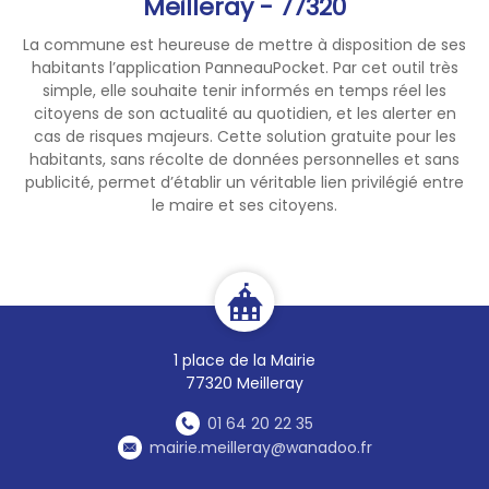
Meilleray - 77320
service à la vente.
La commune est heureuse de mettre à disposition de ses
- Toute intervention d’Enedis
habitants l’application PanneauPocket. Par cet outil très
nécessitant l’accès à votre
simple, elle souhaite tenir informés en temps réel les
installation électrique fait
citoyens de son actualité au quotidien, et les alerter en
systématiquement l’objet
cas de risques majeurs. Cette solution gratuite pour les
d’un rendez-vous préalable,
habitants, sans récolte de données personnelles et sans
publicité, permet d’établir un véritable lien privilégié entre
sauf situation d’urgence ou
le maire et ses citoyens.
de sécurité sur le réseau
électrique.
En cas de doute, ne
communiquez aucune
information et mettez fin à
1 place de la Mairie
l’échange.
77320 Meilleray
01 64 20 22 35
mairie.meilleray@wanadoo.fr