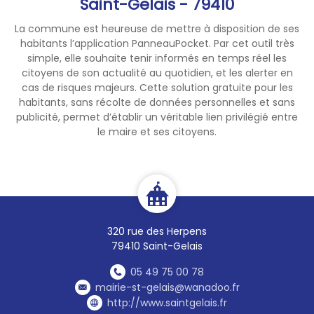
Saint-Gelais - 79410
1ère nécessité
La commune est heureuse de mettre à disposition de ses
(consommation humaine,
habitants l’application PanneauPocket. Par cet outil très
animale, sanitaire…)
simple, elle souhaite tenir informés en temps réel les
• les usages prioritaires
citoyens de son actualité au quotidien, et les alerter en
(santé, salubrité, sécurité
cas de risques majeurs. Cette solution gratuite pour les
civile…)
habitants, sans récolte de données personnelles et sans
publicité, permet d’établir un véritable lien privilégié entre
• L’arrosage des jardins
le maire et ses citoyens.
potagers uniquement de 20h
à 8h00.
(*)
Arrêté consultable
sur le
site internet de la Préfecture
:
http://www.deux-
sevres.gouv.fr
ou
sur le site
320 rue des Herpens
internet d’informations VigiEau
79410 Saint-Gelais
:
https://vigieau.gouv.fr
05 49 75 00 78
Afin de continuer à satisfaire
mairie-st-gelais@wanadoo.fr
les besoins essentiels de
http://www.saintgelais.fr