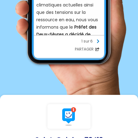
climatiques actuelles ainsi
que des tensions sur la
ressource en eau, nous vous
informons que le
Préfet des
Deux-Sèvres a décidé de
1 sur 6
renforcer les limitations des
usages de l’eau
.
PARTAGER
Un arrêté préfectoral de
situation de crise
a été émis
à
partir du mercredi 29 juillet
2026 - 8h00. (*)
Les nouvelles mesures de
restrictions s’adressent à
l’ensemble des usagers :
particuliers, entreprises,
collectivités et agriculteurs.
Concernant l’eau potable, les
seuls usages autorisés sont :
• les usages personnels de