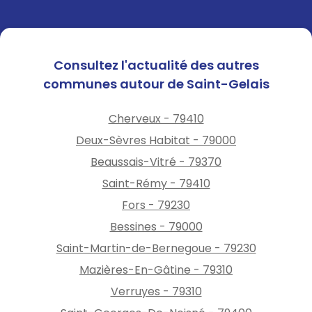
chacun et éviter une rupture,
nous vous invitons à adopter
des comportements
quotidiens économes en eau.
Consultez l'actualité des autres
MERCI DE VOTRE
communes autour de Saint-Gelais
COMPREHENSION
LE MAIRE
Cherveux - 79410
Gérard BOBINEAU
Deux-Sèvres Habitat - 79000
Beaussais-Vitré - 79370
Saint-Rémy - 79410
Fors - 79230
Bessines - 79000
Saint-Martin-de-Bernegoue - 79230
Mazières-En-Gâtine - 79310
Verruyes - 79310