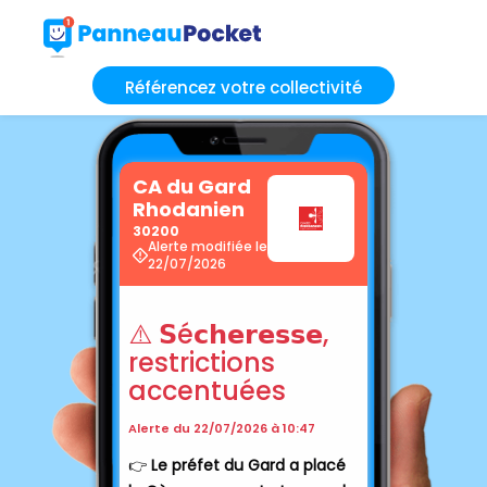
Référencez votre collectivité
CA du Gard
Rhodanien
30200
Alerte modifiée le
22/07/2026
⚠️ 𝗦é𝗰𝗵𝗲𝗿𝗲𝘀𝘀𝗲,
restrictions
accentuées
Alerte du 22/07/2026 à 10:47
👉️
Le préfet du Gard a placé