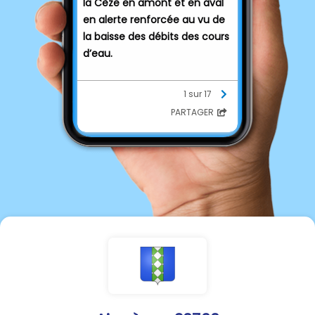
la Cèze en amont et en aval
en alerte renforcée au vu de
la baisse des débits des cours
d’eau.
⛔️
𝙎𝙤𝙣𝙩 𝙞𝙣𝙩𝙚𝙧𝙙𝙞𝙩𝙨 :
1 sur 17
👉️
Le remplissage des
PARTAGER
piscines privées,
Le lavage des voitures à
🚖
domicile,
Le fonctionnement des
💧
fontaines,
L’arrosage des pelouses
💧
non accessibles au public.
𝙎𝙤𝙣𝙩 𝙡𝙞𝙢𝙞𝙩é𝙨 (interdiction
⚠️
entre 8h et 20h et une nuit
sur deux):
L’irrigation agricole (sauf
➡️