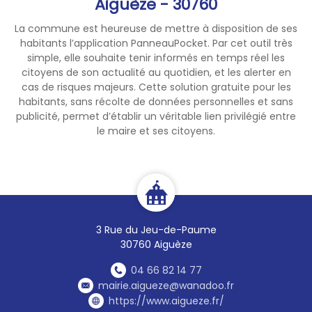
Aiguèze - 30760
pour les modes d’irrigation
économes en eau type
La commune est heureuse de mettre à disposition de ses
goutte-à-goutte),
habitants l’application PanneauPocket. Par cet outil très
simple, elle souhaite tenir informés en temps réel les
L’arrosage des terrains de
➡️
citoyens de son actualité au quotidien, et les alerter en
sports,
cas de risques majeurs. Cette solution gratuite pour les
L’arrosage domestique
➡️
habitants, sans récolte de données personnelles et sans
(pelouses, jardins
publicité, permet d’établir un véritable lien privilégié entre
d’agrément) et des jardins
le maire et ses citoyens.
potagers.
✅️
L’objectif est de réduire de
moitié les volumes prélevés
pour les usages non
prioritaires.
3 Rue du Jeu-de-Paume
30760 Aiguèze
04 66 82 14 77
mairie.aigueze@wanadoo.fr
https://www.aigueze.fr/