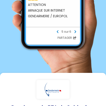
ATTENTION
ARNAQUE SUR INTERNET
GENDARMERIE / EUROPOL
--------------------
5 sur 6
SOYEZ VIGILANT
PARTAGER
Depuis quelques mois des
mails comportant le titre
"GENDARMERIE" sont adressés
aux particuliers, commerçant
et services de l'Etat.
Il s'agit d'une arnaque sur
internet.
-------------------
CONSIGNES