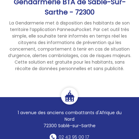
Gendarmerie BTA de Sable-Sur-
- NE PAS REPONDRE AUX MAILS
Sarthe - 72300
📩
La Gendarmerie met à disposition des habitants de son
territoire l’application PanneauPocket. Par cet outil très
- NE PAS TELECHARGER LES
simple, elle souhaite tenir informés en temps réel les
PIECES JOINTES
📎
citoyens des informations de prévention qui les
concernent, comportement à tenir en cas de situation
- NE CLIQUEZ PAS SUR LES LIENS
d’urgence, alertes cambriolages, cas de risques majeurs.
Cette solution est gratuite pour les habitants, sans
- SUPPRIMEZ IMMEDIATEMENT
récolte de données personnelles et sans publicité.
CES MAILS
✂
-----------------
EN CAS DE DOUTE SUR
1 avenue des anciens combattants d'Afrique du
CERTAINS MAILS COMPOSEZ LE
Nord
17 OU CONTACTEZ LA BRIGADE
72300 Sablé-sur-Sarthe
02 43 95 00 17