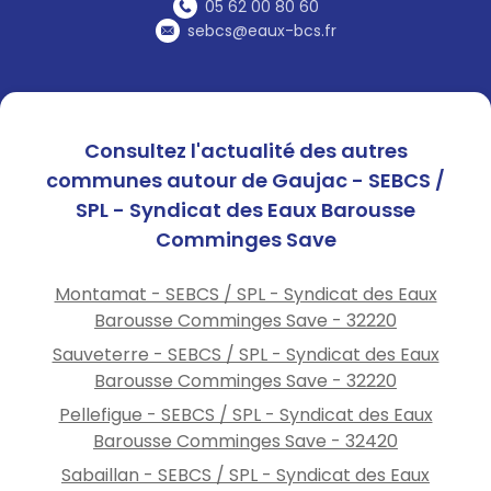
station de lavage
05 62 00 80 60
sebcs@eaux-bcs.fr
Ne remplissez pas votre
piscine
Professionnels : conformez-
vous aux arrêtés
préfectoraux.
Consultez l'actualité des autres
Retrouvez les arrêtés
communes autour de Gaujac - SEBCS /
préfectoraux et des conseils
SPL - Syndicat des Eaux Barousse
d’économie d’eau sur :
Comminges Save
www.eau-barousse.fr
rubriques : eau\ressources en
Montamat - SEBCS / SPL - Syndicat des Eaux
eau et eau\avis de
Barousse Comminges Save - 32220
perturbation
Sauveterre - SEBCS / SPL - Syndicat des Eaux
Barousse Comminges Save - 32220
Pellefigue - SEBCS / SPL - Syndicat des Eaux
Barousse Comminges Save - 32420
Sabaillan - SEBCS / SPL - Syndicat des Eaux