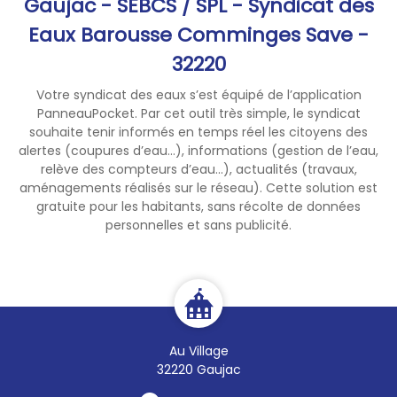
Gaujac - SEBCS / SPL - Syndicat des
permette, ensemble, de
Eaux Barousse Comminges Save -
préserver notre ressource en
32220
quantité et en qualité.
Dans votre vie quotidienne :
Votre syndicat des eaux s’est équipé de l’application
Faites la chasse aux fuites
PanneauPocket. Par cet outil très simple, le syndicat
(contrôlez régulièrement la
souhaite tenir informés en temps réel les citoyens des
consommation d’eau à votre
alertes (coupures d’eau...), informations (gestion de l’eau,
compteur individuel)
relève des compteurs d’eau...), actualités (travaux,
aménagements réalisés sur le réseau). Cette solution est
Ne laissez pas l’eau couler en
gratuite pour les habitants, sans récolte de données
continu
personnelles et sans publicité.
Préférez les douches rapides
aux bains
Arrosez votre potager le
matin tôt ou le soir après 20
heures
Limitez l’arrosage de vos
Au Village
espaces verts
32220 Gaujac
Lavez votre véhicule dans une