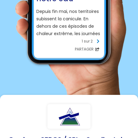
Depuis fin mai, nos territoires
subissent la canicule. En
dehors de ces épisodes de
chaleur extrême, les journées
restent très chaudes et la
1 sur 2
pluie rare. Dans ce contexte, il
PARTAGER
est de notre responsabilité
collective d’agir pour
économiser et préserver l’eau
que nous utilisons.
En complément des
restrictions d’usage de l’eau
imposées par arrêté
préfectoral, nous vous
rappelons quelques règles de
bon sens pour que chaque
geste en faveur des
économies d’eau nous