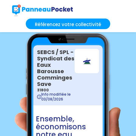
Référencez votre collectivité
SEBCS / SPL -
Syndicat des
Eaux
Barousse
Comminges
Save
31800
Info modifiée le
03/08/2026
Ensemble,
économisons
notre eau