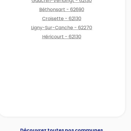
Gauchin-Verloingt - 62130
Béthonsart - 62690
Croisette - 62130
Ligny-Sur-Canche - 62270
Héricourt - 62130
Découvrez toutes nos communes