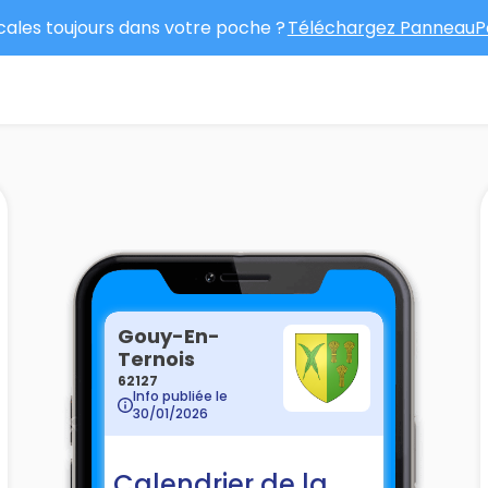
ocales toujours dans votre poche ?
Téléchargez PanneauPo
Gouy-En-
Ternois
62127
Info publiée le
30/01/2026
Calendrier de la