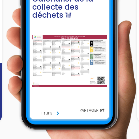
collecte des
déchets 🗑️
PARTAGER
1 sur 3