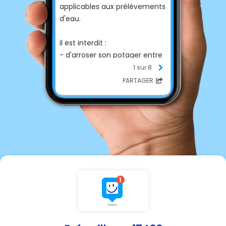
applicables aux prélèvements
d'eau.
il est interdit :
- d'arroser son potager entre
8 h et 20 h,
1 sur 8
- d'arroser les pelouses et
PARTAGER
massifs fleuris,
- de laver son véhicule,
- de nettoyer les façades,
toitures et autres surfaces
imperméables,
- de remplir sa piscine (sauf
remise à niveau).
Merci de respecter
scrupuleusement ces
consignes.