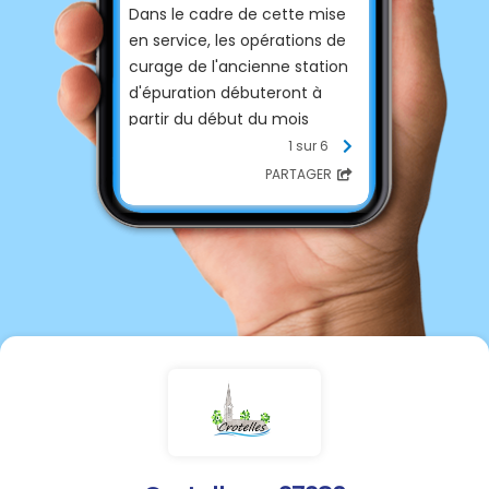
Dans le cadre de cette mise
en service, les opérations de
curage de l'ancienne station
d'épuration débuteront à
partir du début du mois
d'août.
1 sur 6
PARTAGER
Ces travaux peuvent
entraîner, de manière
ponctuelle, des nuisances
olfactives à proximité du site.
Nous vous remercions de
votre compréhension pour la
gêne que cela pourrait
occasionner.