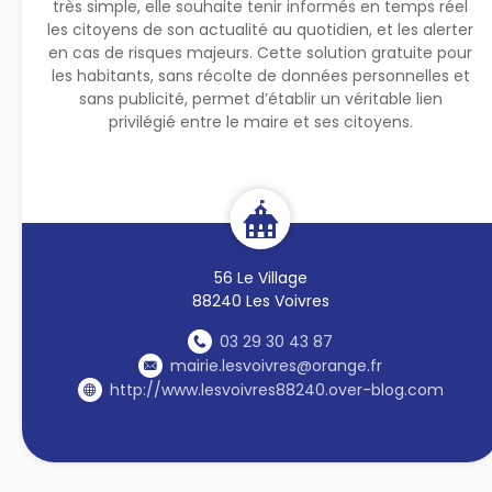
très simple, elle souhaite tenir informés en temps réel
les citoyens de son actualité au quotidien, et les alerter
en cas de risques majeurs. Cette solution gratuite pour
les habitants, sans récolte de données personnelles et
sans publicité, permet d’établir un véritable lien
privilégié entre le maire et ses citoyens.
56 Le Village
88240 Les Voivres
03 29 30 43 87
mairie.lesvoivres@orange.fr
http://www.lesvoivres88240.over-blog.com