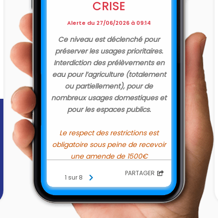
CRISE
Alerte du 27/06/2026 à 09:14
Ce niveau est déclenché pour
préserver les usages prioritaires.
Interdiction des prélèvements en
eau pour l’agriculture (total
ement
ou partiellement), pour de
nombreux usages domestiques et
pour les espaces publics.
Le respect des restrictions est
obligatoire sous peine de recevoir
une amende de 1500€
PARTAGER
1 sur 8
Détails des restrictions en suivant
ce lien :
https://vigieau.gouv.fr/situation?