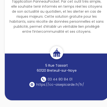
l’application PanneauPocket. Par cet outil très simple,
elle souhaite tenir informés en temps réel les citoyens
de son actualité au quotidien, et les alerter en cas de
risques majeurs. Cette solution gratuite pour les
habitants, sans récolte de données personnelles et sans
publicité, permet d’établir un véritable lien privilégié
entre l’intercommunalité et ses citoyens.
5 Rue Tassart
60120 Breteuil-sur-Noye
03 44 80 84 01
https://cc-oisepicarde.fr/fr/