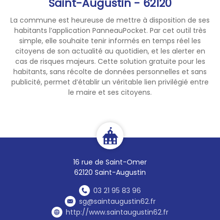
Saint-Augustin - 62120
Avec un récupérateur d'eau
de pluie ou un système de
La commune est heureuse de mettre à disposition de ses
recyclage :
de 19h à 9h
.
habitants l’application PanneauPocket. Par cet outil très
Nettoyage des voiries,
simple, elle souhaite tenir informés en temps réel les
façades et surfaces
citoyens de son actualité au quotidien, et les alerter en
cas de risques majeurs. Cette solution gratuite pour les
imperméabilisées :
habitants, sans récolte de données personnelles et sans
Limité aux seuls besoins de
publicité, permet d’établir un véritable lien privilégié entre
sécurité, d'hygiène et de
le maire et ses citoyens.
salubrité.
Agriculture :
Réduction de
20 % des
volumes d'eau autorisés
pour
l'irrigation.
En période de canicule avec
16 rue de Saint-Omer
niveau orange ou rouge,
62120 Saint-Augustin
l'irrigation reste interdite
de
03 21 95 83 96
11h à 16h
.
sg@saintaugustin62.fr
Installations industrielles
http://www.saintaugustin62.fr
(ICPE) :