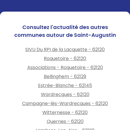
Réduction des prélèvements
d'eau de
20 %
.
🙏
Chaque geste compte !
Économisons l'eau pour
Consultez l'actualité des autres
préserver cette ressource
communes autour de Saint-Augustin
essentielle. Merci de votre
mobilisation.
SIVU Du RPI de la Lacquette - 62120
Roquetoire - 62120
Associations - Roquetoire - 62120
Bellinghem - 62129
Estrée-Blanche - 62145
Wardrecques - 62120
Campagne-lès-Wardrecques - 62120
Witternesse - 62120
Quernes - 62120