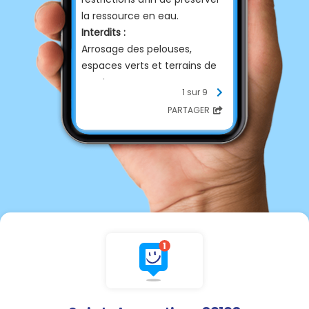
la ressource en eau.
Interdits :
Arrosage des pelouses,
espaces verts et terrains de
sport.
1 sur 9
Remplissage des piscines de
PARTAGER
plus de 1 m³.
Lavage des véhicules à
domicile.
Alimentation des fontaines en
circuit ouvert (si
techniquement possible).
Vidange et remplissage des
plans d'eau.
Potagers, jardinières et
massifs :
Arrosage autorisé
uniquement de 20h à 8h
.