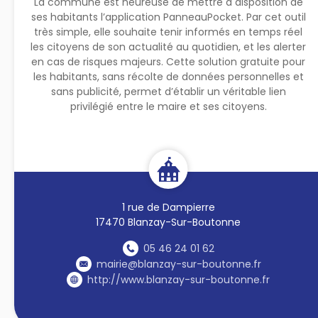
La commune est heureuse de mettre à disposition de
ses habitants l’application PanneauPocket. Par cet outil
très simple, elle souhaite tenir informés en temps réel
les citoyens de son actualité au quotidien, et les alerter
en cas de risques majeurs. Cette solution gratuite pour
les habitants, sans récolte de données personnelles et
sans publicité, permet d’établir un véritable lien
privilégié entre le maire et ses citoyens.
1 rue de Dampierre
17470 Blanzay-Sur-Boutonne
05 46 24 01 62
mairie@blanzay-sur-boutonne.fr
http://www.blanzay-sur-boutonne.fr