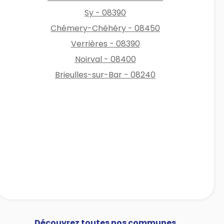
Sy - 08390
Chémery-Chéhéry - 08450
Verrières - 08390
Noirval - 08400
Brieulles-sur-Bar - 08240
Découvrez toutes nos communes