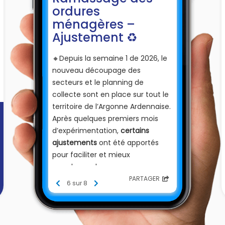
ordures
ménagères –
Ajustement ♻️
​🔸​Depuis la semaine 1 de 2026, le
nouveau découpage des
secteurs et le planning de
collecte sont en place sur tout le
territoire de l’Argonne Ardennaise.
Après quelques premiers mois
d’expérimentation,
certains
ajustements
ont été apportés
pour faciliter et mieux
coordonner le ramassage.
PARTAGER
6 sur 8
⚠️​
Changements à partir de la
semaine 10 (lundi 2 mars) :
-
Saint-Pierremont et Authe
: