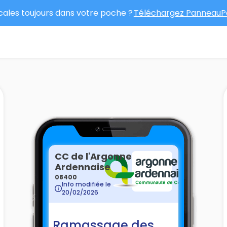
ocales toujours dans votre poche ?
Téléchargez PanneauPo
CC de l'Argonne
Ardennaise
08400
Info modifiée le
20/02/2026
Ramassage des