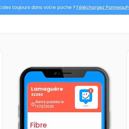
ocales toujours dans votre poche ?
Téléchargez PanneauPo
Lamaguère
32260
Alerte publiée le
17/12/2025
Fibre