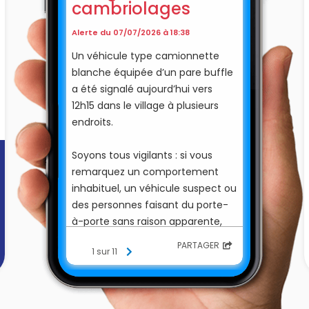
cambriolages
Alerte du 07/07/2026 à 18:38
Un véhicule type camionnette
blanche équipée d’un pare buffle
a été signalé aujourd’hui vers
12h15 dans le village à plusieurs
endroits.
Soyons tous vigilants : si vous
remarquez un comportement
inhabituel, un véhicule suspect ou
des personnes faisant du porte-
à-porte sans raison apparente,
n’hésitez pas à en informer la
PARTAGER
1 sur 11
mairie ou à contacter la
gendarmerie si la situation le
justifie.
La vigilance de chacun contribue