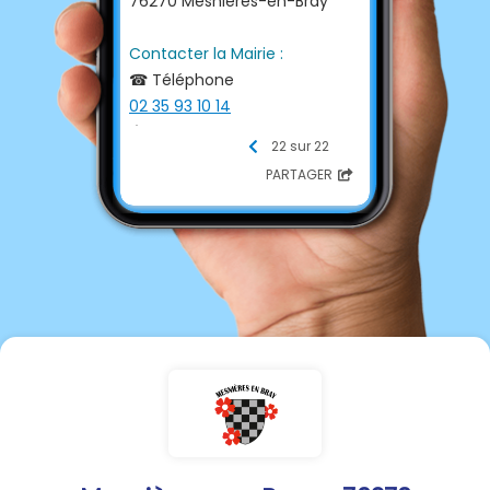
76270 Mesnières-en-Bray
Contacter la Mairie :
☎ Téléphone
02 35 93 10 14
📩 E-mail
22 sur 22
mairie.mesnieres@wanadoo.f
PARTAGER
r
💻 Site internet
http://www.mesnieres-en-
bray.fr/
Horaires Mairie :
Lundi : 16h00 - 18h00
Du Mardi au Samedi : 9h00 -
12h00