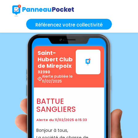
Référencez votre collectivité
Saint-
Hubert Club
de Mirepoix
32390
Alerte publiée le
11/02/2025
BATTUE
SANGLIERS
Alerte du 11/02/2025 à 15:33
Bonjour à tous,
La société de chasse de