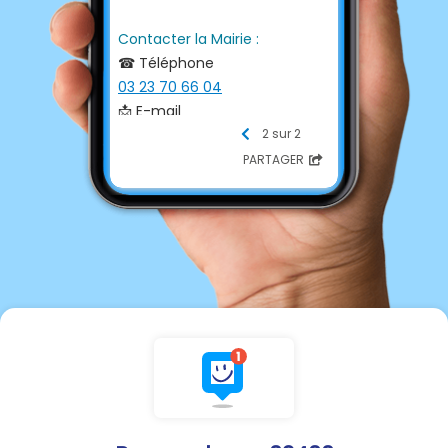
Contacter la Mairie :
☎ Téléphone
03 23 70 66 04
📩 E-mail
mairiedebouresches@wanad
2 sur 2
oo.fr
PARTAGER